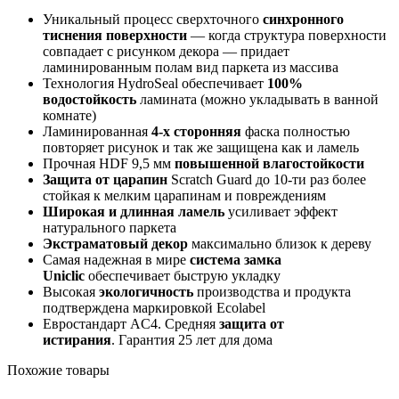
Уникальный процесс сверхточного
синхронного
тиснения поверхности
— когда структура поверхности
совпадает с рисунком декора — придает
ламинированным полам вид паркета из массива
Технология HydroSeal обеспечивает
100%
водостойкость
ламината (можно укладывать в ванной
комнате)
Ламинированная
4
-х сторонняя
фаска полностью
повторяет рисунок и так же защищена как и ламель
Прочная HDF 9,5 мм
повышенной влагостойкости
Защита от царапин
Scratch Guard до 10-ти раз более
стойкая к мелким царапинам и повреждениям
Широкая и длинная ламель
усиливает эффект
натурального паркета
Экстраматовый декор
максимально близок к дереву
Самая надежная в мире
система замка
Uniclic
обеспечивает быструю укладку
Высокая
экологичность
производства и продукта
подтверждена маркировкой Ecolabel
Евростандарт AC4. Средняя
защита от
истирания
. Гарантия 25 лет для дома
Похожие товары