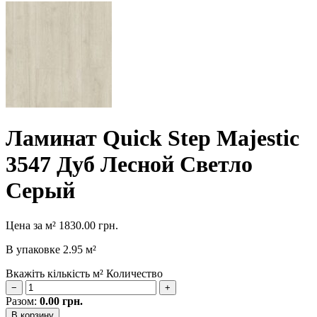
Ламинат Quick Step Majestic
3547 Дуб Лесной Светло
Серый
Цена за м²
1830.00
грн.
В упаковке
2.95 м²
Вкажіть кількість м²
Количество
−
+
Разом:
0.00
грн.
В корзину