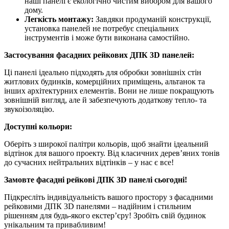
наші панелі є екологічно чистим вибором для вашого
дому.
Легкість монтажу:
Завдяки продуманій конструкції,
установка панелей не потребує спеціальних
інструментів і може бути виконана самостійно.
Застосування фасадних рейкових ДПК 3D панелей:
Ці панелі ідеально підходять для обробки зовнішніх стін
житлових будинків, комерційних приміщень, альтанок та
інших архітектурних елементів. Вони не лише покращують
зовнішній вигляд, але й забезпечують додаткову тепло- та
звукоізоляцію.
Доступні кольори:
Оберіть з широкої палітри кольорів, щоб знайти ідеальний
відтінок для вашого проекту. Від класичних дерев’яних тонів
до сучасних нейтральних відтінків – у нас є все!
Замовте фасадні рейкові ДПК 3D панелі сьогодні!
Підкресліть індивідуальність вашого простору з фасадними
рейковими ДПК 3D панелями – надійним і стильним
рішенням для будь-якого екстер’єру! Зробіть свій будинок
унікальним та привабливим!