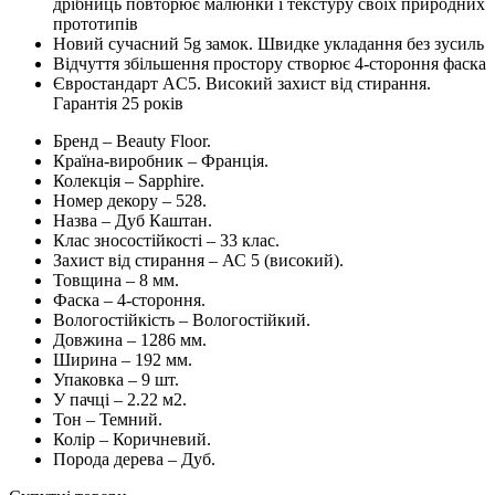
дрібниць
повторює
малюнки
і
текстуру
своїх
природних
прототипів
Новий
сучасний
5g
замок
.
Швидке
укладання
без
зусиль
Відчуття
збільшення
простору
створює
4-
стороння
фаска
Євростандарт
AC5
.
Високий захист
від
стирання
.
Гарантія
25
років
Бренд
–
Beauty Floor
.
Країна-
виробник
–
Франція
.
Колекція
–
Sapphire
.
Номер
декору
–
528.
Назва
–
Дуб Каштан
.
Клас
зносостійкості
–
33
клас
.
Захист
від
стирання
–
АС
5
(
високий
)
.
Товщина
–
8
мм
.
Фаска
–
4-
стороння
.
Вологостійкість
–
Вологостійкий
.
Довжина
–
1286
мм
.
Ширина
–
192
мм
.
Упаковка
–
9
шт
.
У
пачці
–
2.22
м2
.
Тон
–
Темний.
Колір – Коричневий.
Порода
дерева
–
Дуб
.