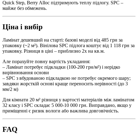
Quick Step, Berry Alloc підтримують теплу підлогу. SPC –
майже без обмежень.
Ціна і вибір
Ламінат дешевший на старті: базові моделі від 485 грн за
упаковку (~2 м²). Вінілова SPC підлога коштує від 1 118 грн за
упаковку. Різниця в ціні – приблизно 2x на кв.м.
Але порахуйте повну вартість укладання:
– Ламінат потребує підкладки (100-200 грн/м²) і нерідко
вирівнювання основи
– SPC з вбудованою підкладкою не потребує окремого шару;
завдяки жорсткій основі краще переносить нерівності (до 3
мм/2 м)
Для кімнати 20 м² різниця у вартості матеріалів між ламінатом
32 класу і SPC складає 5 000-10 000 грн. Виправдано, якщо у
приміщенні є ризик вологи або важлива довговічність.
FAQ