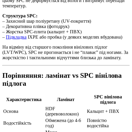
цьому SPC не деформується від вологи і витримує перепади
температур.
Структура SPC:
– Захисний шар поліуретану (UV-покриття)
– Декоративна плівка (фотодрук)
– Жорстка SPC-плита (кальцит + ПВХ)
–
Підкладка
IXPE або пробка (у деяких моделях вбудована)
На відміну від старшого покоління вінілових підлог
(LVT/WPC), SPC не прогинається і не “плаває” під ногами. За
жорсткістю і тактильними відчуттями близька до ламінату.
Порівняння: ламінат vs SPC вінілова
підлога
SPC вінілова
Характеристика
Ламінат
підлога
HDF
Основа
Кальцит + ПВХ
(деревоволокно)
Обмежена (до 4-6
Повністю
Водостійкість
год)
водостійка