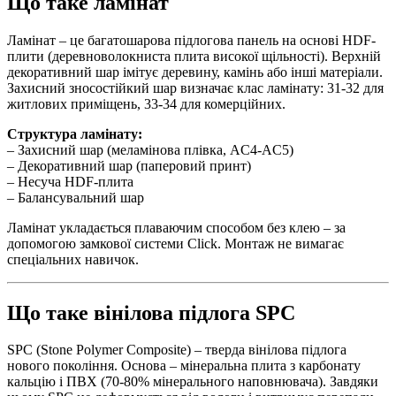
Що таке ламінат
Ламінат – це багатошарова підлогова панель на основі HDF-
плити (деревноволокниста плита високої щільності). Верхній
декоративний шар імітує деревину, камінь або інші матеріали.
Захисний зносостійкий шар визначає клас ламінату: 31-32 для
житлових приміщень, 33-34 для комерційних.
Структура ламінату:
– Захисний шар (меламінова плівка, AC4-AC5)
– Декоративний шар (паперовий принт)
– Несуча HDF-плита
– Балансувальний шар
Ламінат укладається плаваючим способом без клею – за
допомогою замкової системи Click. Монтаж не вимагає
спеціальних навичок.
Що таке вінілова підлога SPC
SPC (Stone Polymer Composite) – тверда вінілова підлога
нового покоління. Основа – мінеральна плита з карбонату
кальцію і ПВХ (70-80% мінерального наповнювача). Завдяки