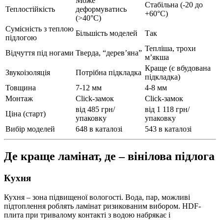
Може
Стабільна (-20 до
Теплостійкість
деформуватись
+60°C)
(>40°C)
Сумісність з теплою
Більшість моделей
Так
підлогою
Тепліша, трохи
Відчуття під ногами
Тверда, “дерев’яна”
м’якша
Краще (є вбудована
Звукоізоляція
Потрібна підкладка
підкладка)
Товщина
7-12 мм
4-8 мм
Монтаж
Click-замок
Click-замок
від 485 грн/
від 1 118 грн/
Ціна (старт)
упаковку
упаковку
Вибір моделей
648 в каталозі
543 в каталозі
Де краще ламінат, де – вінілова підлога
Кухня
Кухня – зона підвищеної вологості. Вода, пар, можливі
підтоплення роблять ламінат ризикованим вибором. HDF-
плита при тривалому контакті з водою набрякає і