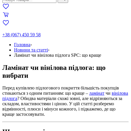
+38 (067) 450 59 58
Головна
›
Новини та статті
›
Ламінат чи вінілова підлога SPC: що краще
Ламінат чи вінілова підлога: що
вибрати
Перед купівлею підлогового покриття більшість покупців
стикаються з одним питанням: що краще –
ламінат
чи
вінілова
підлога
? Обидва матеріали схожі зовні, але відрізняються за
складом, властивостями і ціною. У цій статті розберемо
відмінності, плюси і мінуси кожного, і підкажемо, де що
краще застосовувати.