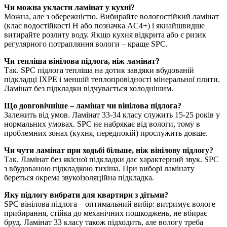
Чи можна укласти ламінат у кухні?
Можна, але з обережністю. Вибирайте вологостійкий ламінат
(клас водостійкості H або позначка AC4+) і якнайшвидше
витирайте розлиту воду. Якщо кухня відкрита або є ризик
регулярного потрапляння вологи – краще SPC.
Чи тепліша вінілова підлога, ніж ламінат?
Так. SPC підлога тепліша на дотик завдяки вбудованій
підкладці IXPE і меншій теплопровідності мінеральної плити.
Ламінат без підкладки відчувається холоднішим.
Що довговічніше – ламінат чи вінілова підлога?
Залежить від умов. Ламінат 33-34 класу служить 15-25 років у
нормальних умовах. SPC не набрякає від вологи, тому в
проблемних зонах (кухня, передпокій) прослужить довше.
Чи чути ламінат при ходьбі більше, ніж вінілову підлогу?
Так. Ламінат без якісної підкладки дає характерний звук. SPC
з вбудованою підкладкою тихіша. При виборі ламінату
береться окрема звукоізоляційна підкладка.
Яку підлогу вибрати для квартири з дітьми?
SPC вінілова підлога – оптимальний вибір: витримує вологе
прибирання, стійка до механічних пошкоджень, не вбирає
бруд. Ламінат 33 класу також підходить, але вологу треба