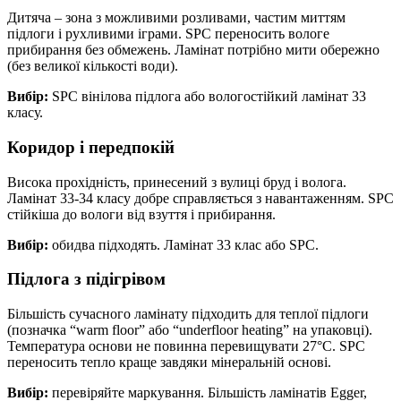
Дитяча – зона з можливими розливами, частим миттям
підлоги і рухливими іграми. SPC переносить вологе
прибирання без обмежень. Ламінат потрібно мити обережно
(без великої кількості води).
Вибір:
SPC вінілова підлога або вологостійкий ламінат 33
класу.
Коридор і передпокій
Висока прохідність, принесений з вулиці бруд і волога.
Ламінат 33-34 класу добре справляється з навантаженням. SPC
стійкіша до вологи від взуття і прибирання.
Вибір:
обидва підходять. Ламінат 33 клас або SPC.
Підлога з підігрівом
Більшість сучасного ламінату підходить для теплої підлоги
(позначка “warm floor” або “underfloor heating” на упаковці).
Температура основи не повинна перевищувати 27°C. SPC
переносить тепло краще завдяки мінеральній основі.
Вибір:
перевіряйте маркування. Більшість ламінатів Egger,