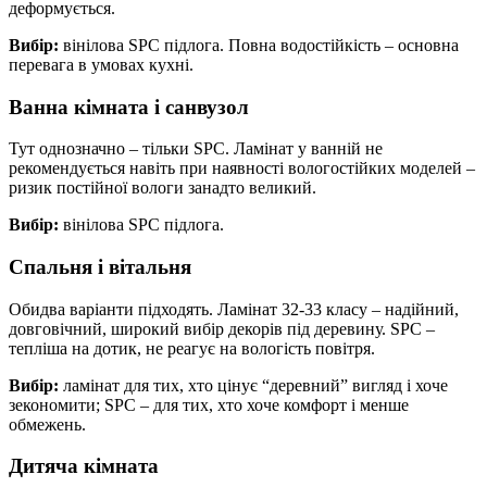
деформується.
Вибір:
вінілова SPC підлога. Повна водостійкість – основна
перевага в умовах кухні.
Ванна кімната і санвузол
Тут однозначно – тільки SPC. Ламінат у ванній не
рекомендується навіть при наявності вологостійких моделей –
ризик постійної вологи занадто великий.
Вибір:
вінілова SPC підлога.
Спальня і вітальня
Обидва варіанти підходять. Ламінат 32-33 класу – надійний,
довговічний, широкий вибір декорів під деревину. SPC –
тепліша на дотик, не реагує на вологість повітря.
Вибір:
ламінат для тих, хто цінує “деревний” вигляд і хоче
зекономити; SPC – для тих, хто хоче комфорт і менше
обмежень.
Дитяча кімната