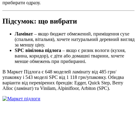
прибирати одразу.
Підсумок: що вибрати
Ламінат
– якщо бюджет обмежений, приміщення сухе
(спальня, вітальня), хочете натуральний деревний вигляд
за меншу ціну.
SPC вінілова підлога
– якщо є ризик вологи (кухня,
ванна, коридор), є діти або домашні тварини, хочете
менше обмежень при прибиранні.
В Маркет Підлога є 648 моделей ламінату від 485 грн/
упаковку і 543 моделі SPC від 1 118 грн/упаковку. Обидва
варіанти від перевірених брендів: Egger, Quick Step, Berry
Alloc (ламінат) та Vinilam, Alpinifloor, Arbiton (SPC).