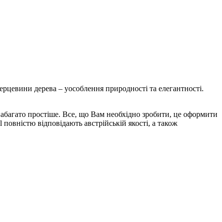
серцевини
дерева
–
уособлення
природності
та
елегантності
.
абагато простіше. Все, що Вам необхідно зробити, це оформити
 повністю відповідають австрійській якості, а також