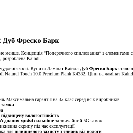
82 Дуб Фреско Барк
 не
менше
.
Концепція
“
Поперечного
спилювання
“
з
елементами
я
,
розроблена
Kaindl
.
 чудової якості. Купити Ламінат Каіндл
Дуб Фреско Барк
стало н
 Natural Touch 10.0 Premium Plank К4382. Ціни на ламінат Kaindl
. Максимальна гарантія на 32 клас серед всіх виробників
і
замка
ва
є
підвищену вологостійкість
’єднання удвічі сильніше
за звичайний 5G замок
икнення скрипу під час експлуатації
мка для
підвищеного захисту з’єднань від вологи