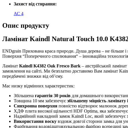
Захист від стирання:
АС 4
Опис продукту
Ламінат Kaindl Natural Touch 10.0 K43
ENDgrain
Прихована
краса
природи
.
Душа
дерева
–
не більше і
Поверхня
“
Поперечного
спилювання
“
–
інноваційна
технологі
Ламінат
Kaindl K4382 Oak Fresco Bark
–
австрійський ламінат
замовлення на сайті. Ми безплатно доставимо Вам ламінат Kaindl
передбачені знижки від об’єму.
Має низку відмінних характеристик:
Збільшена
гарантія 30 років
для домашнього використання
Товщина
10
мм
забезпечує
збільшену
міцність
ламінату
Синхронна
поверхня
повністю
відтворює
малюнок
дере
ХДФ плита високої щільності HDF Optima, яка забезпечу
Надмійний накладний замок Kaindl Loc, який забезпечує
з
Використання воску
вздовж довгої сторони замка для ун
Фарбування водовідштовхувальною фарбою всередині за