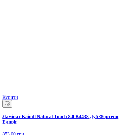
Купити
Ламінат Kaindl Natural Touch 8.0 K4438 Дуб Фортеця
Елнвіг
853.00
грн.