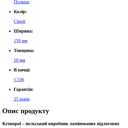
Польща
Колір:
Сірий
Ширина:
159 мм
Товщина:
10 мм
В пачці:
1.536
Гарантія:
25 років
Опис продукту
Kronopol
– польський виробник ламінованих підлогових