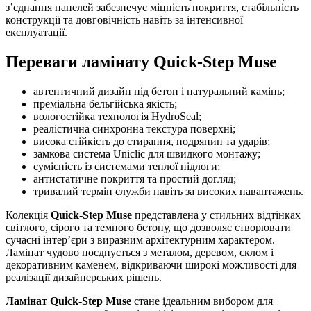
з’єднання панелей забезпечує міцність покриття, стабільність
конструкції та довговічність навіть за інтенсивної
експлуатації.
Переваги ламінату Quick-Step Muse
автентичний дизайн під бетон і натуральний камінь;
преміальна бельгійська якість;
вологостійка технологія HydroSeal;
реалістична синхронна текстура поверхні;
висока стійкість до стирання, подряпин та ударів;
замкова система Uniclic для швидкого монтажу;
сумісність із системами теплої підлоги;
антистатичне покриття та простий догляд;
тривалий термін служби навіть за високих навантажень.
Колекція
Quick-Step Muse
представлена у стильних відтінках
світлого, сірого та темного бетону, що дозволяє створювати
сучасні інтер’єри з виразним архітектурним характером.
Ламінат чудово поєднується з металом, деревом, склом і
декоративним каменем, відкриваючи широкі можливості для
реалізації дизайнерських рішень.
Ламінат Quick-Step Muse
стане ідеальним вибором для