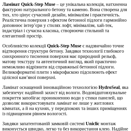
Ламінат Quick-Step Muse
– це унікальна колекція, натхненна
фактурою натурального бетону та каменю. Вона створена для
тих, хто цінує сучасний дизайн, мінімалізм і практичність.
Реалістична поверхня з ефектом бетонної підлоги гармонійно
доповнює інтер’єри у стилях лофт, мінімалізм, хай-тек,
індастріал і сучасна класика, створюючи стильний та
елегантний простір.
Особливістю колекції
Quick-Step Muse
є надзвичайно точне
відтворення структури бетону. Завдяки технології глибокого
синхронного тиснення поверхня має природний рельєф,
матову текстуру та автентичний вигляд, який практично
неможливо відрізнити від справжньої бетонної підлоги.
Великоформатні плити з мікрофаскою підсилюють ефект
цілісної кам’яної поверхні.
Ламінат оснащений інноваційною технологією
HydroSeal
, яка
забезпечує надійний захист від вологи. Водовідштовхувальне
покриття запобігає проникненню води у стики панелей, що
дозволяє використовувати ламінат не лише у житлових
кімнатах, а й на кухнях, у передпокоях та інших приміщеннях
із підвищеним рівнем вологості.
Завдяки запатентованій замковій системі
Uniclic
монтаж
виконується швидко, легко та без використання клею. Надійне