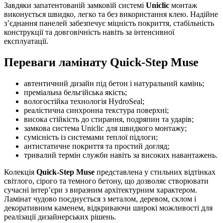
Завдяки запатентованій замковій системі
Uniclic
монтаж
виконується швидко, легко та без використання клею. Надійне
з’єднання панелей забезпечує міцність покриття, стабільність
конструкції та довговічність навіть за інтенсивної
експлуатації.
Переваги ламінату Quick-Step Muse
автентичний дизайн під бетон і натуральний камінь;
преміальна бельгійська якість;
вологостійка технологія HydroSeal;
реалістична синхронна текстура поверхні;
висока стійкість до стирання, подряпин та ударів;
замкова система Uniclic для швидкого монтажу;
сумісність із системами теплої підлоги;
антистатичне покриття та простий догляд;
тривалий термін служби навіть за високих навантажень.
Колекція
Quick-Step Muse
представлена у стильних відтінках
світлого, сірого та темного бетону, що дозволяє створювати
сучасні інтер’єри з виразним архітектурним характером.
Ламінат чудово поєднується з металом, деревом, склом і
декоративним каменем, відкриваючи широкі можливості для
реалізації дизайнерських рішень.