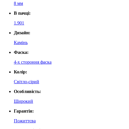
8 мм
В пачці:
1.901
Дизайн:
Камінь
Фаска:
4-х стороння фаска
Колір:
Світло-сірий
Особливість:
Широкий
Гарантія:
Пожиттєва