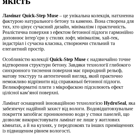
якість
Ламінат Quick-Step Muse
– це унікальна колекція, натхненна
фактурою натурального бетону та каменю. Вона створена для
тих, хто цінує сучасний дизайн, мінімалізм і практичність.
Реалістична поверхня з ефектом бетонної підлоги гармонійно
доповнює інтер’єри у стилях лофт, мінімалізм, хай-тек,
індастріал і сучасна класика, створюючи стильний та
елегантний простір.
Особливістю колекції
Quick-Step Muse
є надзвичайно точне
відтворення структури бетону. Завдяки технології глибокого
синхронного тиснення поверхня має природний рельєф,
матову текстуру та автентичний вигляд, який практично
неможливо відрізнити від справжньої бетонної підлоги.
Великоформатні плити з мікрофаскою підсилюють ефект
цілісної кам’яної поверхні.
Ламінат оснащений інноваційною технологією
HydroSeal
, яка
забезпечує надійний захист від вологи. Водовідштовхувальне
покриття запобігає проникненню води у стики панелей, що
дозволяє використовувати ламінат не лише у житлових
кімнатах, а й на кухнях, у передпокоях та інших приміщеннях
із підвищеним рівнем вологості.