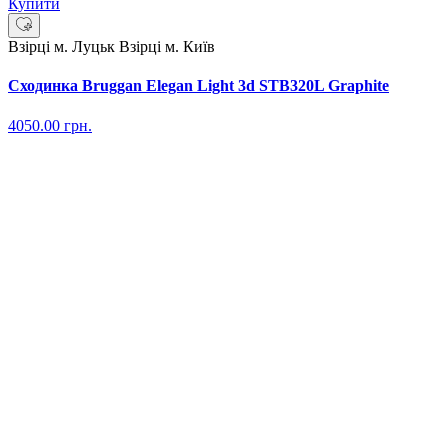
Купити
Взірці м. Луцьк
Взірці м. Київ
Сходинка Bruggan Elegan Light 3d STB320L Graphite
4050.00
грн.