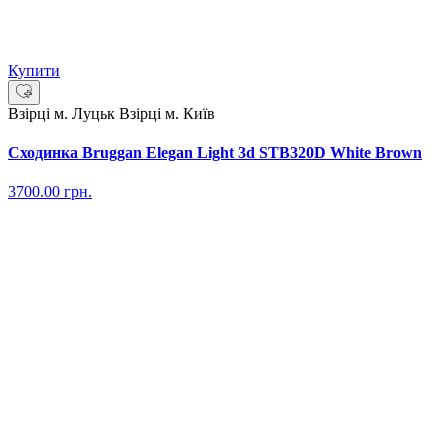
Купити
Взірці м. Луцьк
Взірці м. Київ
Сходинка Bruggan Elegan Light 3d STB320D White Brown
3700.00
грн.