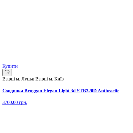
Купити
Взірці м. Луцьк
Взірці м. Київ
Сходинка Bruggan Elegan Light 3d STB320D Anthracite
3700.00
грн.