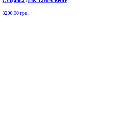
Сходинка ДПК Tardex Венге
3200.00
грн.