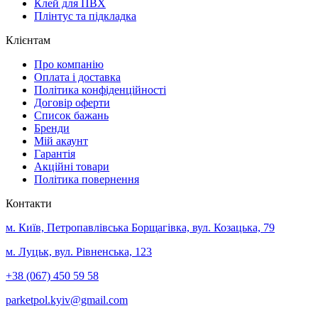
Клей для ПВХ
Плінтус та підкладка
Клієнтам
Про компанію
Оплата і доставка
Політика конфіденційності
Договір оферти
Список бажань
Бренди
Мій акаунт
Гарантія
Акційні товари
Політика повернення
Контакти
м. Київ, Петропавлівська Борщагівка, вул. Козацька, 79
м. Луцьк, вул. Рівненська, 123
+38 (067) 450 59 58
parketpol.kyiv@gmail.com