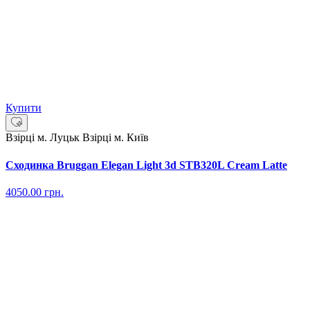
Купити
Взірці м. Луцьк
Взірці м. Київ
Сходинка Bruggan Elegan Light 3d STB320L Cream Latte
4050.00
грн.