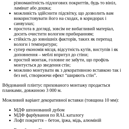
різноманітність підлогових покриттів, будь то вініл,
ламінат або дошка;
можливість здійснити підсвітку, що дозволить вам
використовувати його на сходах, в коридорах і
санвузлах;
простота в догляді, зовсім не вибагливий матеріал,
досить очистити вологим прибиранням;
стійкість до зовнішніх факторів, таких як перепад
вологи і температури;
супер економія місця, відсутність кутів, виступів і як
доповнення – меблі впритул до стіни;
простий монтаж, головне не забути, що профіль
монтується до зведення стін;
можливо монтувати як з декоративною вставкою так і
без неї, створюючи ефект “ширяють стін”.
Вбудований плінтус прихованого монтажу продається
планками, довжиною 3 000 м.
Можливий варіант декоративної вставки (товщина 10 мм):
МДФ шпонований дубом
МДФ фарбування по RAL каталогу
Лофт покриття – бетон, іржа, мідь, алюміній