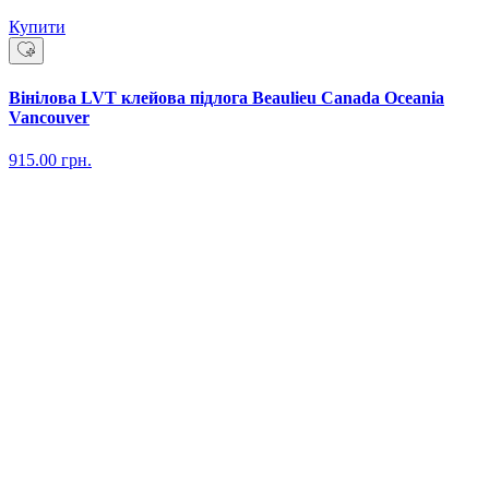
Купити
Вінілова LVT клейова підлога Beaulieu Canada Oceania
Vancouver
915.00
грн.