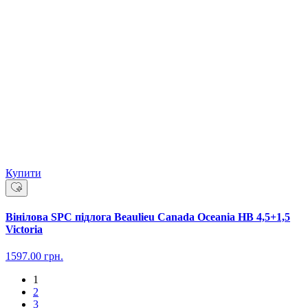
Купити
Вінілова SPC підлога Beaulieu Canada Oceania HB 4,5+1,5
Victoria
1597.00
грн.
1
2
3