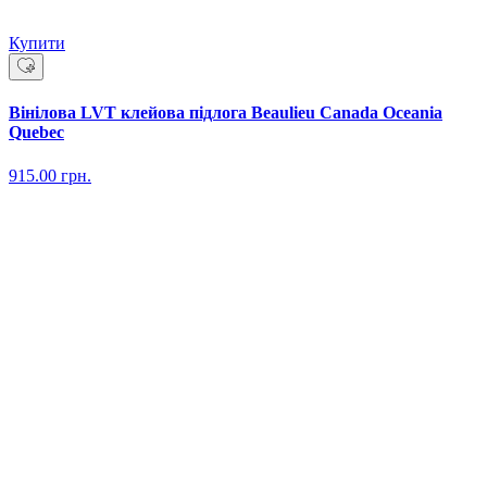
Купити
Вінілова LVT клейова підлога Beaulieu Canada Oceania
Quebec
915.00
грн.