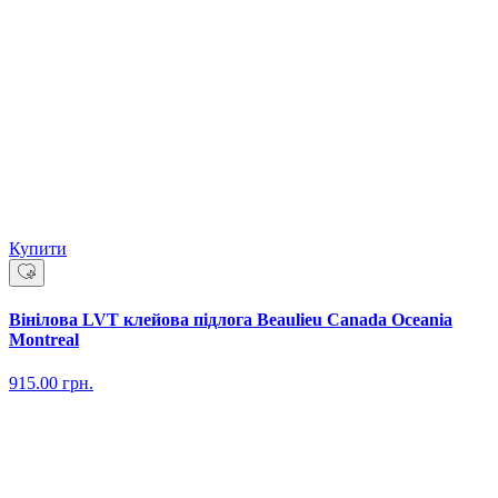
Купити
Вінілова LVT клейова підлога Beaulieu Canada Oceania
Montreal
915.00
грн.