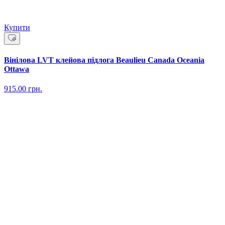
Купити
Вінілова LVT клейова підлога Beaulieu Canada Oceania
Ottawa
915.00
грн.