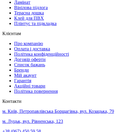
Ламінат
Вінілова підлога
Терасна дошка
Клей для ПВХ
Плінтус та підкладка
Клієнтам
Про компанію
Оплата і доставка
Політика конфіденційності
Договір оферти
Список бажань
Бренди
Мій акаунт
Гарантія
Акційні товари
Політика повернення
Контакти
м. Київ, Петропавлівська Борщагівка, вул. Козацька, 79
м. Луцьк, вул. Рівненська, 123
+38 (067) 450 59 58