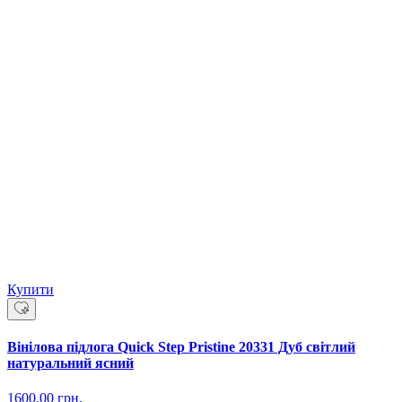
Купити
Вінілова підлога Quick Step Pristine 20331 Дуб світлий
натуральний ясний
1600.00
грн.