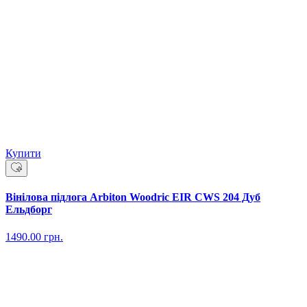
Купити
Вінілова підлога Arbiton Woodric EIR CWS 204 Дуб
Ельдборг
1490.00
грн.