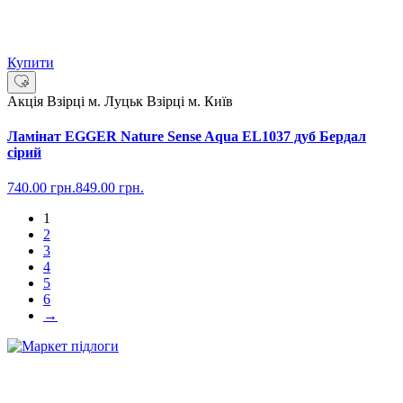
Купити
Акція
Взірці м. Луцьк
Взірці м. Київ
Ламінат EGGER Nature Sense Aqua EL1037 дуб Бердал
сірий
740.00
грн.
849.00
грн.
1
2
3
4
5
6
→