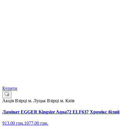
Купити
Акція
Взірці м. Луцьк
Взірці м. Київ
Ламінат EGGER Kingsize Aqua72 ELF637 Хромікс білий
913.00
грн.
1077.00
грн.