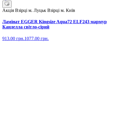
Акція
Взірці м. Луцьк
Взірці м. Київ
Ламінат EGGER Kingsize Aqua72 ELF243 мармур
Канделла світло-сірий
913.00
грн.
1077.00
грн.