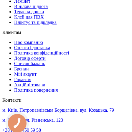
Ламінат
Вінілова підлога
Терасна дошка
Клей для ПВХ
Плінтус та підкладка
Клієнтам
Про компанію
Оплата і доставка
Політика конфіденційності
Договір оферти
Список бажань
Бренди
Мій акаунт
Гарантія
Акційні товари
Політика повернення
Контакти
м. Київ, Петропавлівська Борщагівка, вул. Козацька, 79
м. Луцьк, вул. Рівненська, 123
+38 (067) 450 59 58