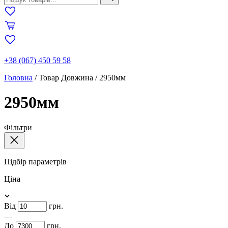
+38 (067) 450 59 58
Головна
/
Товар Довжина
/
2950мм
2950мм
Фільтри
Підбір параметрів
Ціна
Від
грн.
—
До
грн.