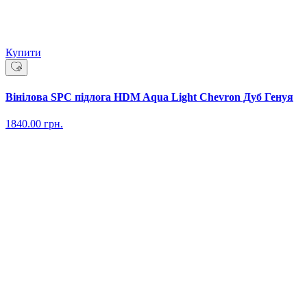
Купити
Вінілова SPC підлога HDM Aqua Light Chevron Дуб Генуя
1840.00
грн.