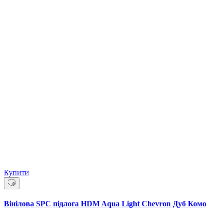
Купити
Вінілова SPC підлога HDM Aqua Light Chevron Дуб Комо