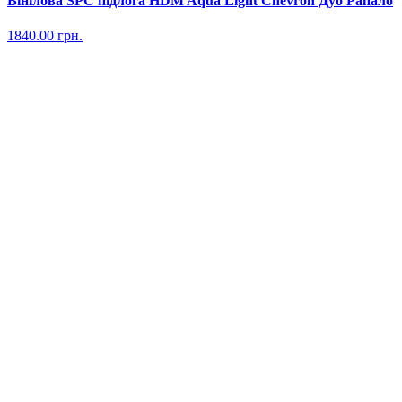
Вінілова SPC підлога HDM Aqua Light Chevron Дуб Рапало
1840.00
грн.