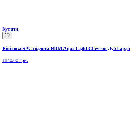
Купити
Вінілова SPC підлога HDM Aqua Light Chevron Дуб Гарда
1840.00
грн.