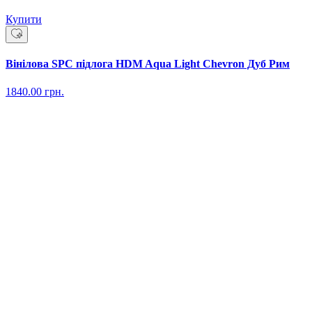
Купити
Вінілова SPC підлога HDM Aqua Light Chevron Дуб Рим
1840.00
грн.