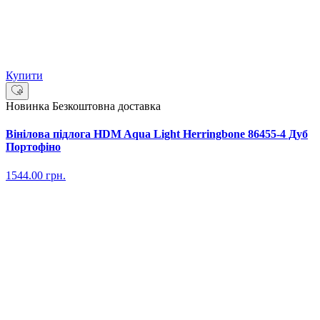
Купити
Новинка
Безкоштовна доставка
Вінілова підлога HDM Aqua Light Herringbone 86455-4 Дуб
Портофіно
1544.00
грн.