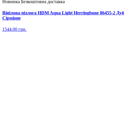
Новинка
Безкоштовна доставка
Вінілова підлога HDM Aqua Light Herringbone 86455-2 Дуб
Сірміоне
1544.00
грн.