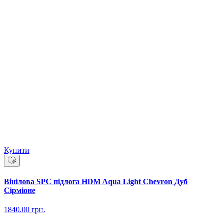
Купити
Вінілова SPC підлога HDM Aqua Light Chevron Дуб
Сірміоне
1840.00
грн.