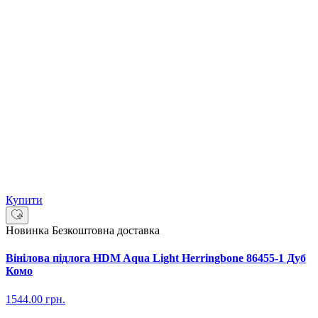
Купити
Новинка
Безкоштовна доставка
Вінілова підлога HDM Aqua Light Herringbone 86455-1 Дуб
Комо
1544.00
грн.