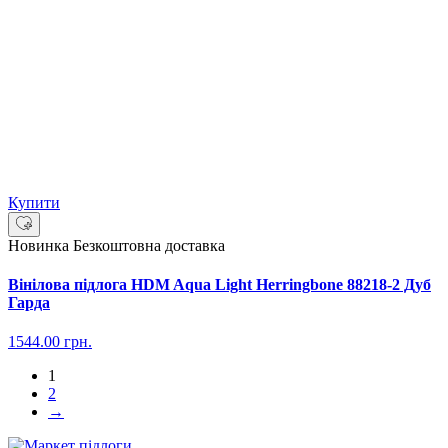
Купити
Новинка
Безкоштовна доставка
Вінілова підлога HDM Aqua Light Herringbone 88218-2 Дуб
Гарда
1544.00
грн.
1
2
→