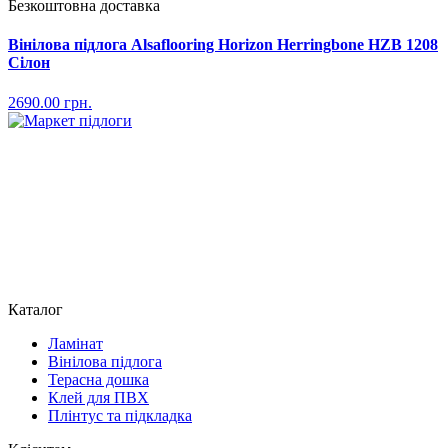
Безкоштовна доставка
Вінілова підлога Alsaflooring Horizon Herringbone HZB 1208
Сілон
2690.00
грн.
Каталог
Ламінат
Вінілова підлога
Терасна дошка
Клей для ПВХ
Плінтус та підкладка