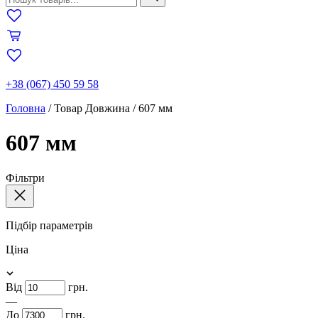
+38 (067) 450 59 58
Головна
/
Товар Довжина
/
607 мм
607 мм
Фільтри
Підбір параметрів
Ціна
Від
грн.
—
До
грн.