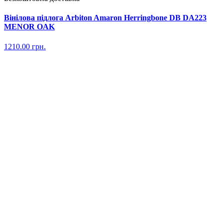
Вінілова підлога Arbiton Amaron Herringbone DB DA223
MENOR OAK
1210.00
грн.