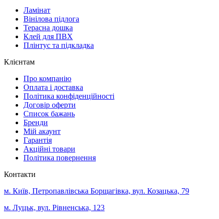
Ламінат
Вінілова підлога
Терасна дошка
Клей для ПВХ
Плінтус та підкладка
Клієнтам
Про компанію
Оплата і доставка
Політика конфіденційності
Договір оферти
Список бажань
Бренди
Мій акаунт
Гарантія
Акційні товари
Політика повернення
Контакти
м. Київ, Петропавлівська Борщагівка, вул. Козацька, 79
м. Луцьк, вул. Рівненська, 123