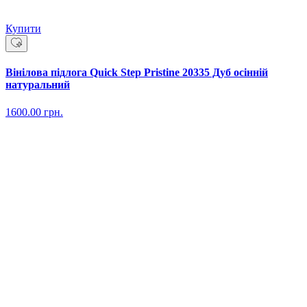
Купити
Вінілова підлога Quick Step Pristine 20335 Дуб осінній
натуральний
1600.00
грн.