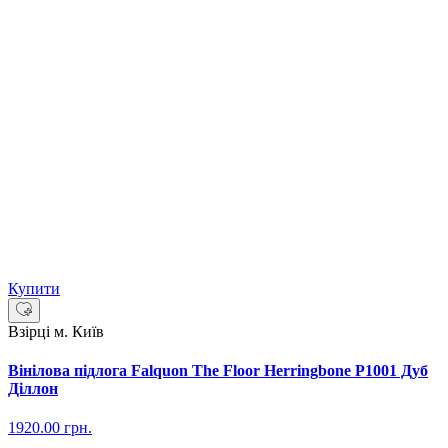
Купити
Взірці м. Київ
Вінілова підлога Falquon The Floor Herringbone P1001 Дуб
Діллон
1920.00
грн.