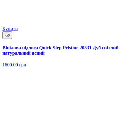
Купити
Вінілова підлога Quick Step Pristine 20331 Дуб світлий
натуральний ясний
1600.00
грн.