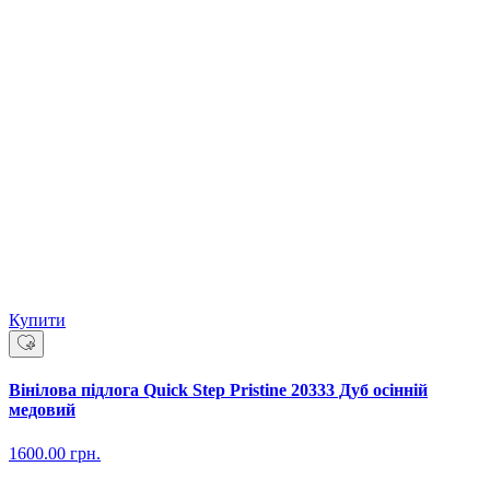
Купити
Вінілова підлога Quick Step Pristine 20333 Дуб осінній
медовий
1600.00
грн.