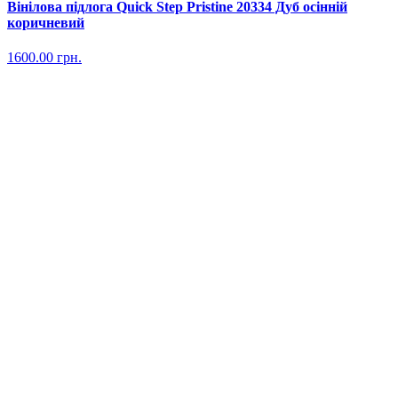
Вінілова підлога Quick Step Pristine 20334 Дуб осінній
коричневий
1600.00
грн.