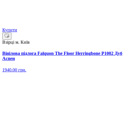
Купити
Взірці м. Київ
Вінілова підлога Falquon The Floor Herringbone P1002 Дуб
Аспен
1940.00
грн.