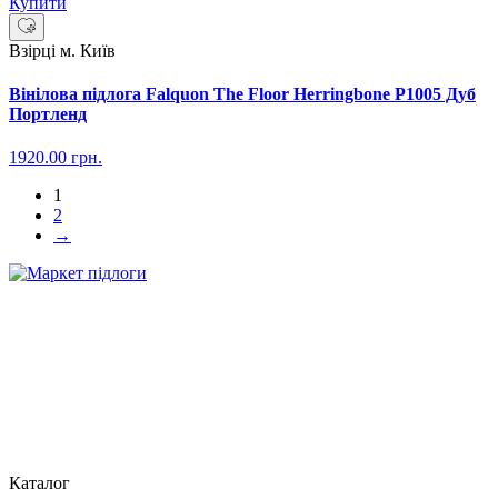
Купити
Взірці м. Київ
Вінілова підлога Falquon The Floor Herringbone P1005 Дуб
Портленд
1920.00
грн.
1
2
→
Каталог