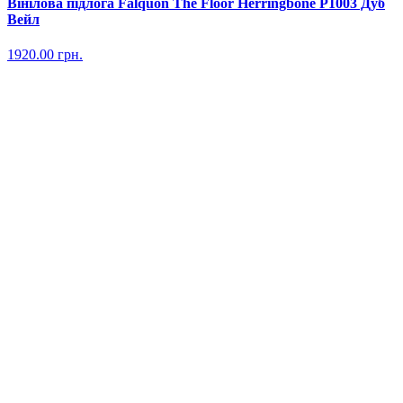
Вінілова підлога Falquon The Floor Herringbone P1003 Дуб
Вейл
1920.00
грн.