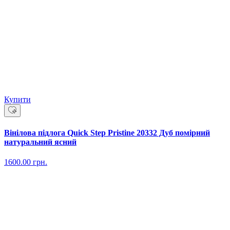
Купити
Вінілова підлога Quick Step Pristine 20332 Дуб помірний
натуральний ясний
1600.00
грн.