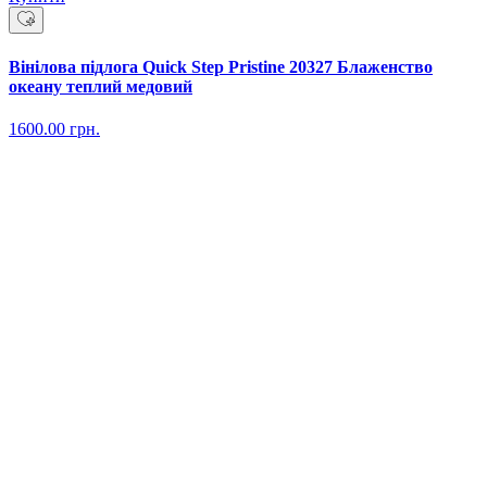
Вінілова підлога Quick Step Pristine 20327 Блаженство
океану теплий медовий
1600.00
грн.