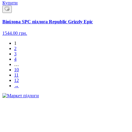
Купити
Вінілова SPC підлога Republic Grizzly Epic
1544.00
грн.
1
2
3
4
…
10
11
12
→