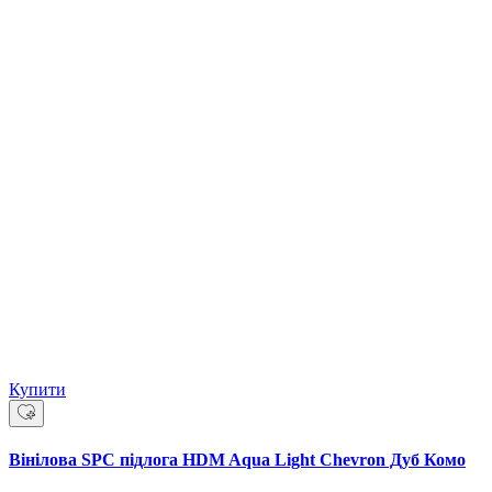
Купити
Вінілова SPC підлога HDM Aqua Light Chevron Дуб Комо