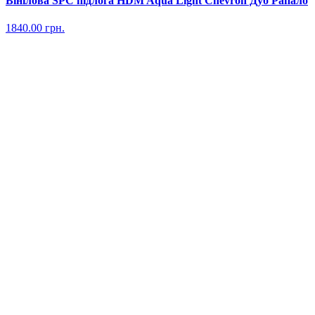
Вінілова SPC підлога HDM Aqua Light Chevron Дуб Рапало
1840.00
грн.