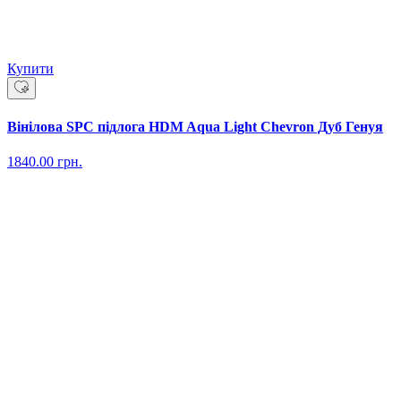
Купити
Вінілова SPC підлога HDM Aqua Light Chevron Дуб Генуя
1840.00
грн.