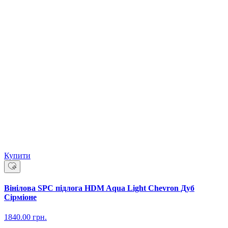
Купити
Вінілова SPC підлога HDM Aqua Light Chevron Дуб
Сірміоне
1840.00
грн.