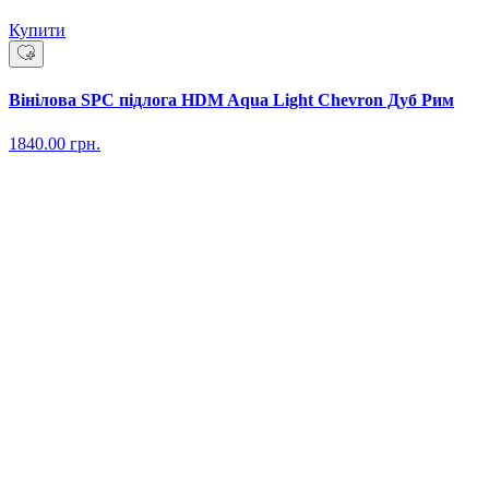
Купити
Вінілова SPC підлога HDM Aqua Light Chevron Дуб Рим
1840.00
грн.