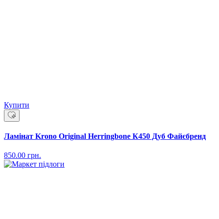
Купити
Ламінат Krono Original Herringbone К450 Дуб Файєбренд
850.00
грн.