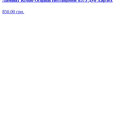
Ламінат Krono Original Herringbone 8573 Дуб Харлех
850.00
грн.