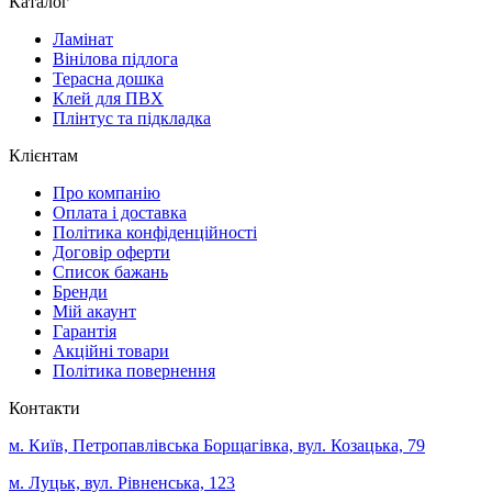
Каталог
Ламінат
Вінілова підлога
Терасна дошка
Клей для ПВХ
Плінтус та підкладка
Клієнтам
Про компанію
Оплата і доставка
Політика конфіденційності
Договір оферти
Список бажань
Бренди
Мій акаунт
Гарантія
Акційні товари
Політика повернення
Контакти
м. Київ, Петропавлівська Борщагівка, вул. Козацька, 79
м. Луцьк, вул. Рівненська, 123