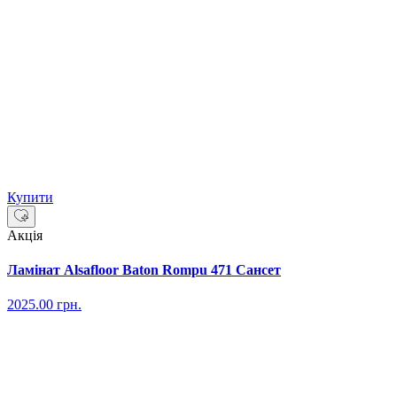
Купити
Акція
Ламінат Alsafloor Baton Rompu 471 Сансет
2025.00
грн.