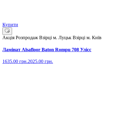
Купити
Акція
Розпродаж
Взірці м. Луцьк
Взірці м. Київ
Ламінат Alsafloor Baton Rompu 708 Улісс
1635.00
грн.
2025.00
грн.