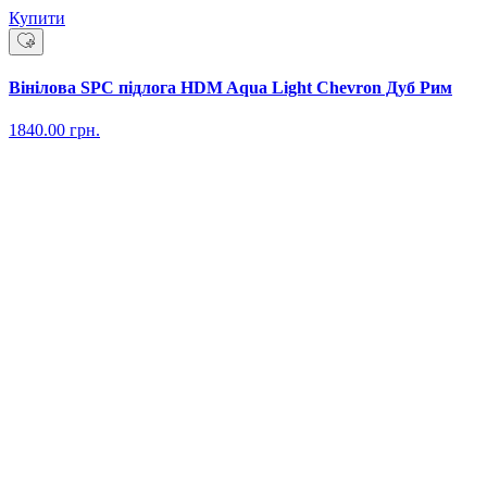
Купити
Вінілова SPC підлога HDM Aqua Light Chevron Дуб Рим
1840.00
грн.