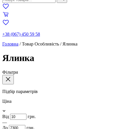
+38 (067) 450 59 58
Головна
/
Товар Особливість
/
Ялинка
Ялинка
Фільтри
Підбір параметрів
Ціна
Від
грн.
—
До
грн.