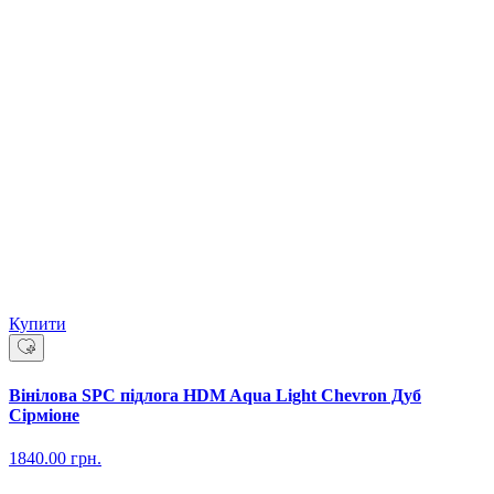
Купити
Вінілова SPC підлога HDM Aqua Light Chevron Дуб
Сірміоне
1840.00
грн.