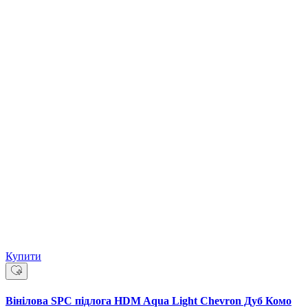
Купити
Вінілова SPC підлога HDM Aqua Light Chevron Дуб Комо