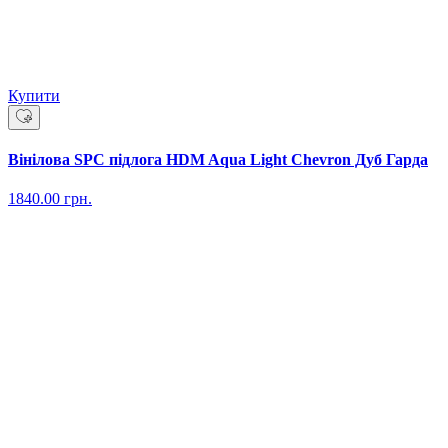
Купити
Вінілова SPC підлога HDM Aqua Light Chevron Дуб Гарда
1840.00
грн.