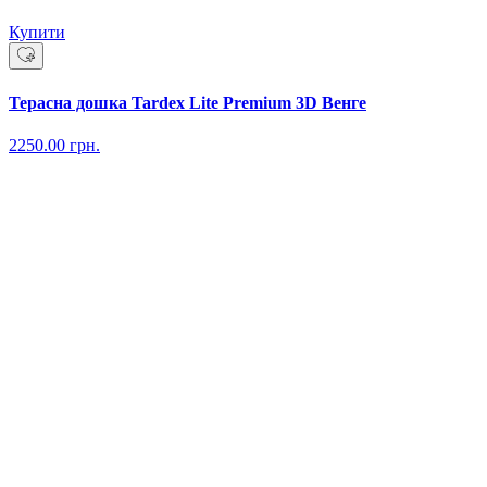
Купити
Терасна дошка Tardex Lite Premium 3D Венге
2250.00
грн.