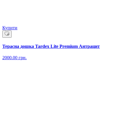
Купити
Терасна дошка Tardex Lite Premium Антрацит
2000.00
грн.