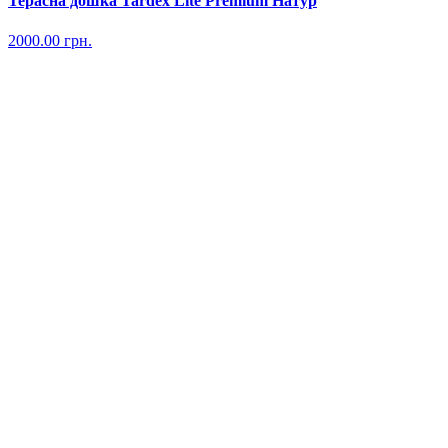
Терасна дошка Tardex Lite Premium Натур
2000.00
грн.