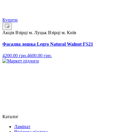
Купити
Акція
Взірці м. Луцьк
Взірці м. Київ
Фасадна дошка Legro Natural Walnut FS21
4200.00
грн.
4600.00
грн.
Каталог
Ламінат
Вінілова підлога