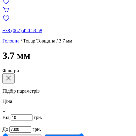
+38 (067) 450 59 58
Головна
/
Товар Товщина
/
3.7 мм
3.7 мм
Фільтри
Підбір параметрів
Ціна
Від
грн.
—
До
грн.