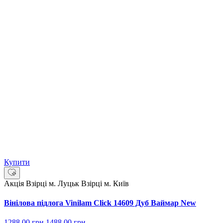
Купити
Акція
Взірці м. Луцьк
Взірці м. Київ
Вінілова підлога Vinilam Click 14609 Дуб Ваймар New
1288.00
грн.
1488.00
грн.