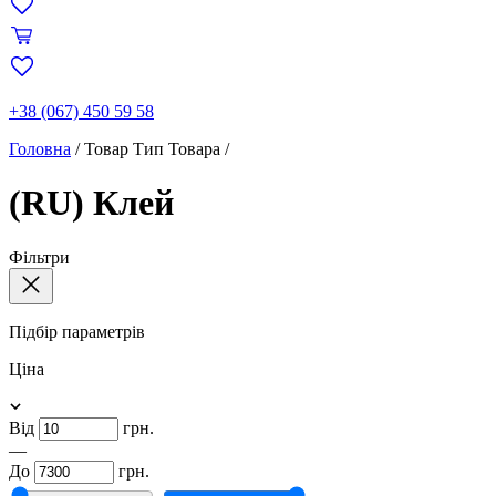
+38 (067) 450 59 58
Головна
/
Товар Тип Товара
/
(RU) Клей
Фільтри
Підбір параметрів
Ціна
Від
грн.
—
До
грн.