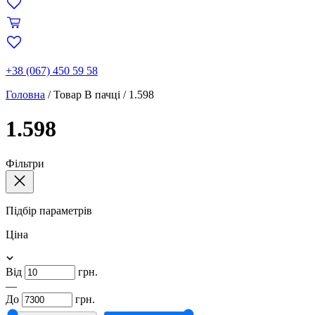
+38 (067) 450 59 58
Головна
/
Товар В пачці
/
1.598
1.598
Фільтри
Підбір параметрів
Ціна
Від
грн.
—
До
грн.