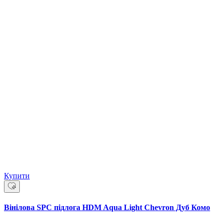
Купити
Вінілова SPC підлога HDM Aqua Light Chevron Дуб Комо