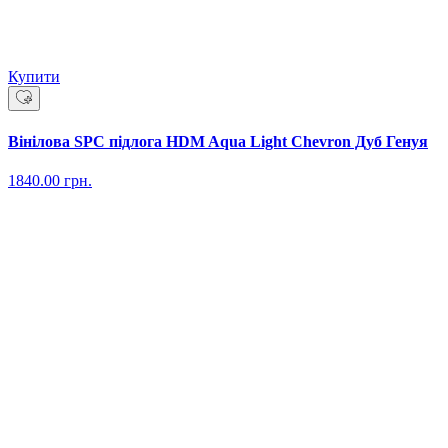
Купити
Вінілова SPC підлога HDM Aqua Light Chevron Дуб Генуя
1840.00
грн.