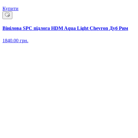
Купити
Вінілова SPC підлога HDM Aqua Light Chevron Дуб Рим
1840.00
грн.