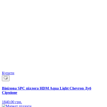
Купити
Вінілова SPC підлога HDM Aqua Light Chevron Дуб
Сірміоне
1840.00
грн.