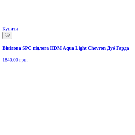
Купити
Вінілова SPC підлога HDM Aqua Light Chevron Дуб Гарда
1840.00
грн.