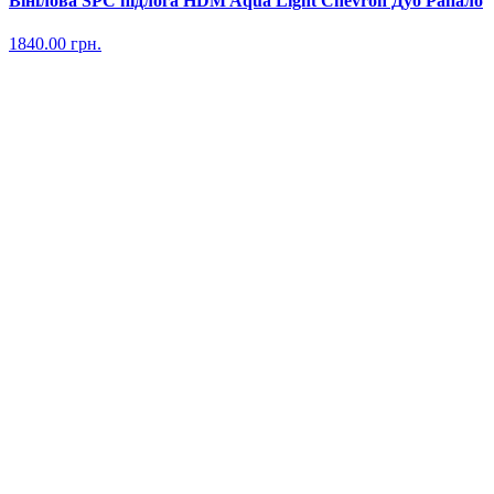
Вінілова SPC підлога HDM Aqua Light Chevron Дуб Рапало
1840.00
грн.