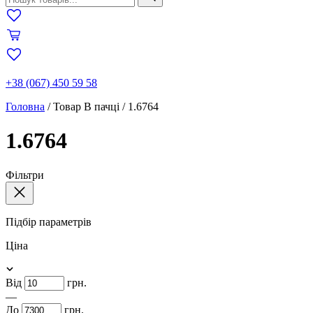
+38 (067) 450 59 58
Головна
/
Товар В пачці
/
1.6764
1.6764
Фільтри
Підбір параметрів
Ціна
Від
грн.
—
До
грн.