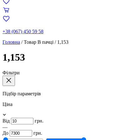
+38 (067) 450 59 58
Головна
/
Товар В пачці
/
1,153
1,153
Фільтри
Підбір параметрів
Ціна
Від
грн.
—
До
грн.