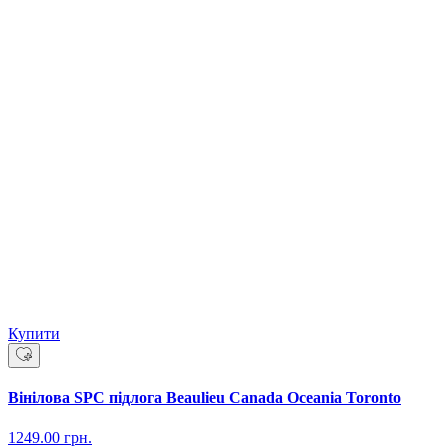
Купити
Вінілова SPC підлога Beaulieu Canada Oceania Toronto
1249.00
грн.