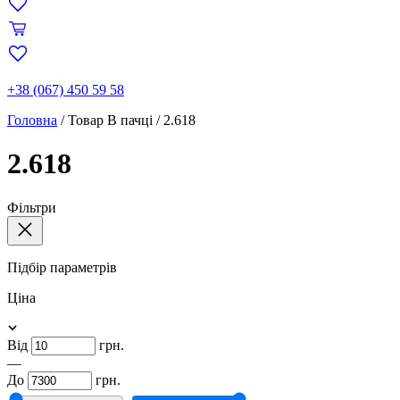
+38 (067) 450 59 58
Головна
/
Товар В пачці
/
2.618
2.618
Фільтри
Підбір параметрів
Ціна
Від
грн.
—
До
грн.