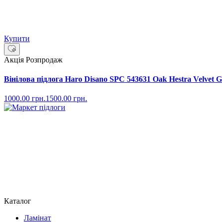
Купити
Акція
Розпродаж
Вінілова підлога Haro Disano SPC 543631 Oak Hestra Velvet G
1000.00
грн.
1500.00
грн.
Каталог
Ламінат