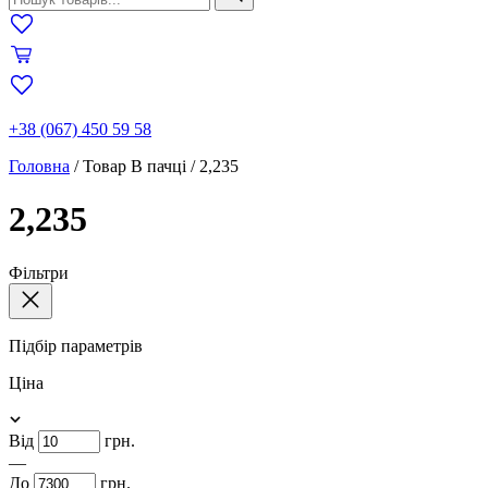
+38 (067) 450 59 58
Головна
/
Товар В пачці
/
2,235
2,235
Фільтри
Підбір параметрів
Ціна
Від
грн.
—
До
грн.