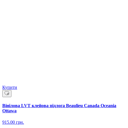
Купити
Вінілова LVT клейова підлога Beaulieu Canada Oceania
Ottawa
915.00
грн.