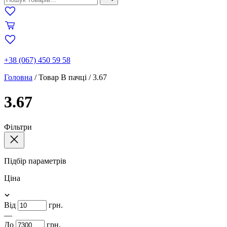
+38 (067) 450 59 58
Головна
/
Товар В пачці
/
3.67
3.67
Фільтри
Підбір параметрів
Ціна
Від
грн.
—
До
грн.