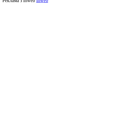
Реклама з Inweb
Inweb