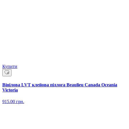
Купити
Вінілова LVT клейова підлога Beaulieu Canada Oceania
Victoria
915.00
грн.