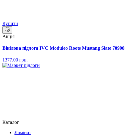
Купити
Акція
Вінілова підлога IVC Moduleo Roots Mustang Slate 70998
1377.00
грн.
Каталог
Ламінат