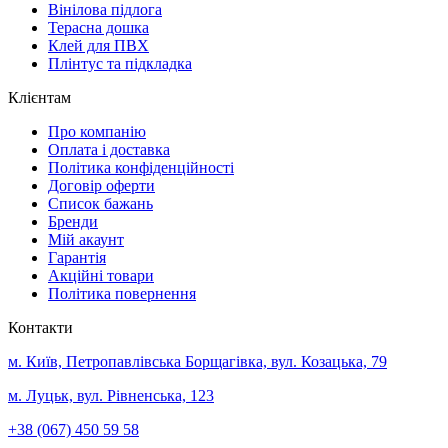
Вінілова підлога
Терасна дошка
Клей для ПВХ
Плінтус та підкладка
Клієнтам
Про компанію
Оплата і доставка
Політика конфіденційності
Договір оферти
Список бажань
Бренди
Мій акаунт
Гарантія
Акційні товари
Політика повернення
Контакти
м. Київ, Петропавлівська Борщагівка, вул. Козацька, 79
м. Луцьк, вул. Рівненська, 123
+38 (067) 450 59 58