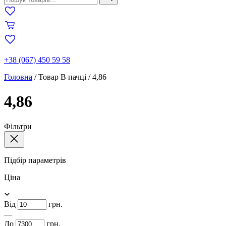
+38 (067) 450 59 58
Головна
/
Товар В пачці
/
4,86
4,86
Фільтри
Підбір параметрів
Ціна
Від
грн.
—
До
грн.