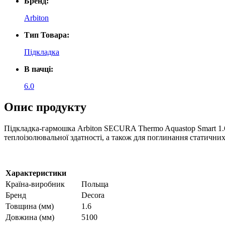
Бренд:
Arbiton
Тип Товара:
Підкладка
В пачці:
6.0
Опис продукту
Підкладка-гармошка Arbiton SECURA Thermo Aquastop Smart 1.
теплоізолювальної здатності
,
а
також
для
поглинання
статични
Характеристики
Країна-виробник
Польща
Бренд
Decora
Товщина (мм)
1.6
Довжина (мм)
5100