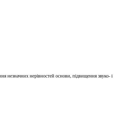
ння
незначних
нерівностей
основи
,
підвищення
звуко-
і