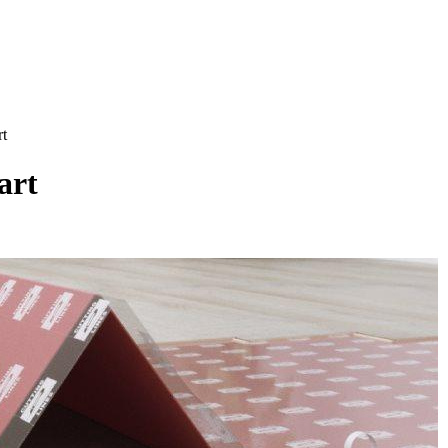
t
art