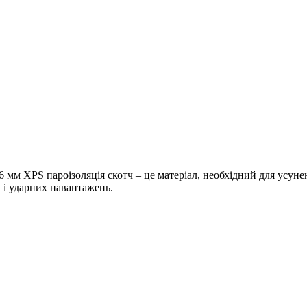
6 мм XPS пароізоляція скотч –
це
матеріал
,
необхідний
для
усуне
х
і
ударних
навантажень
.