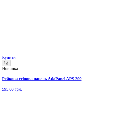
Купити
Новинка
Рейкова стінова панель AdaPanel APS 209
595.00
грн.