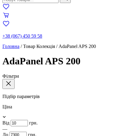
+38 (067) 450 59 58
Головна
/
Товар Колекція
/
AdaPanel APS 200
AdaPanel APS 200
Фільтри
Підбір параметрів
Ціна
Від
грн.
—
До
грн.