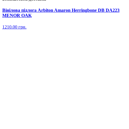
Вінілова підлога Arbiton Amaron Herringbone DB DA223
MENOR OAK
1210.00
грн.