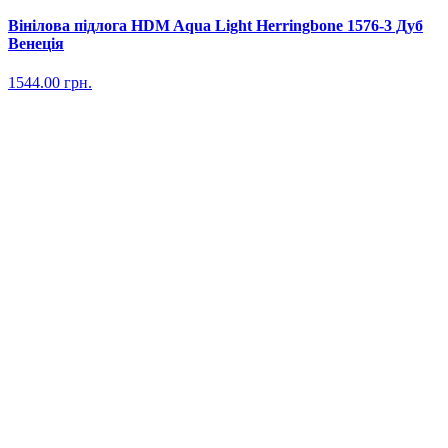
Вінілова підлога HDM Aqua Light Herringbone 1576-3 Дуб
Венеція
1544.00
грн.