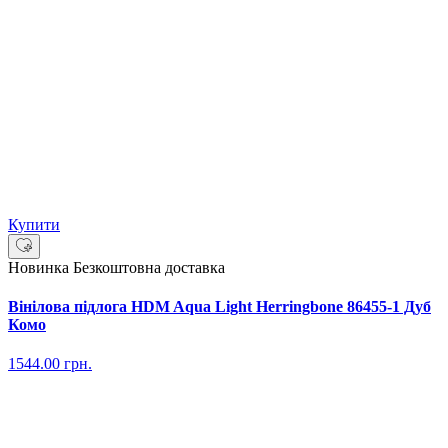
Купити
Новинка
Безкоштовна доставка
Вінілова підлога HDM Aqua Light Herringbone 86455-1 Дуб
Комо
1544.00
грн.