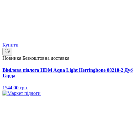
Купити
Новинка
Безкоштовна доставка
Вінілова підлога HDM Aqua Light Herringbone 88218-2 Дуб
Гарда
1544.00
грн.