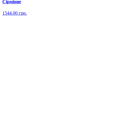
Сірміоне
1544.00
грн.