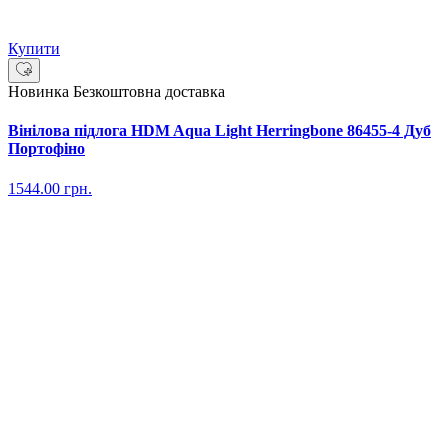
Купити
Новинка
Безкоштовна доставка
Вінілова підлога HDM Aqua Light Herringbone 86455-4 Дуб
Портофіно
1544.00
грн.