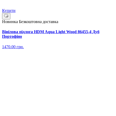
Купити
Новинка
Безкоштовна доставка
Вінілова підлога HDM Aqua Light Wood 86455-4 Дуб
Портофіно
1470.00
грн.