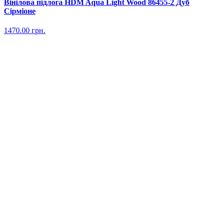
Вінілова підлога HDM Aqua Light Wood 86455-2 Дуб
Сірміоне
1470.00
грн.