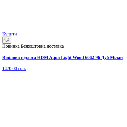
Купити
Новинка
Безкоштовна доставка
Вінілова підлога HDM Aqua Light Wood 6062-96 Дуб Мілан
1470.00
грн.