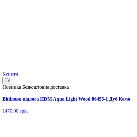
Купити
Новинка
Безкоштовна доставка
Вінілова підлога HDM Aqua Light Wood 86455-1 Дуб Комо
1470.00
грн.