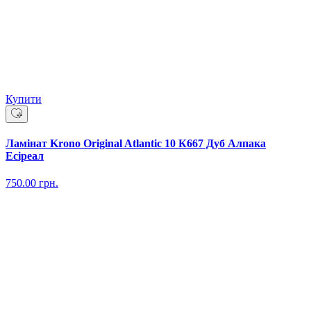
Купити
Ламінат Krono Original Atlantic 10 К667 Дуб Алпака
Есіреал
750.00
грн.