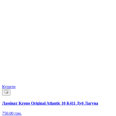
Купити
Ламінат Krono Original Atlantic 10 К411 Дуб Лагуна
750.00
грн.