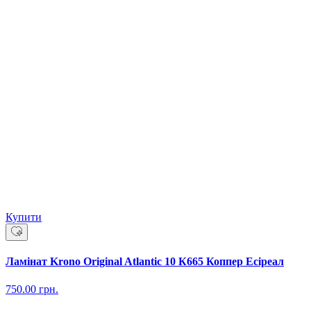
Купити
Ламінат Krono Original Atlantic 10 К665 Коппер Есіреал
750.00
грн.