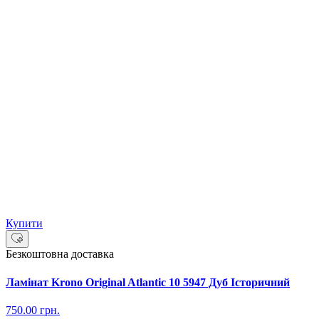
Купити
Безкоштовна доставка
Ламінат Krono Original Atlantic 10 5947 Дуб Історичний
750.00
грн.