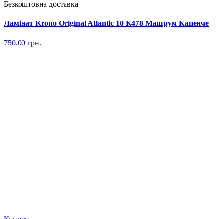
Безкоштовна доставка
Ламінат Krono Original Atlantic 10 К478 Машрум Капенче
750.00
грн.
Купити