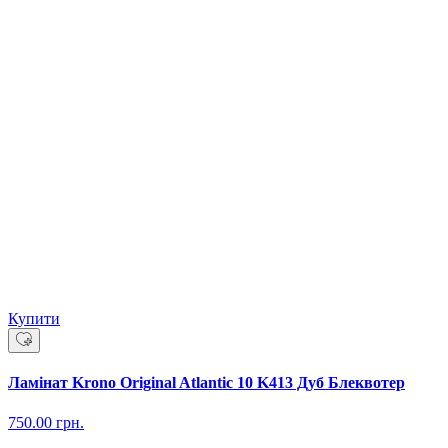
Купити
Ламінат Krono Original Atlantic 10 K413 Дуб Блеквотер
750.00
грн.