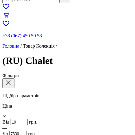
+38 (067) 450 59 58
Головна
/
Товар Колекція
/
(RU) Chalet
Фільтри
Підбір параметрів
Ціна
Від
грн.
—
До
грн.