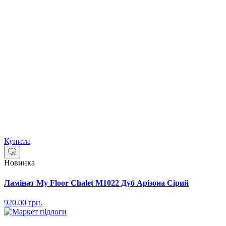
Купити
Новинка
Ламінат My Floor Chalet M1022 Дуб Арізона Сірий
920.00
грн.