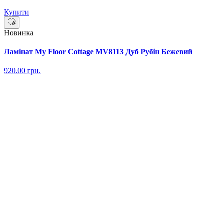
Купити
Новинка
Ламінат My Floor Cottage MV8113 Дуб Рубін Бежевий
920.00
грн.