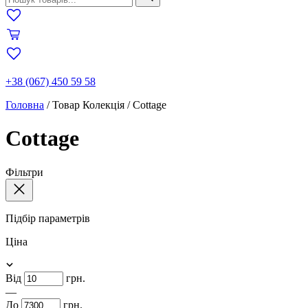
+38 (067) 450 59 58
Головна
/
Товар Колекція
/
Cottage
Cottage
Фільтри
Підбір параметрів
Ціна
Від
грн.
—
До
грн.