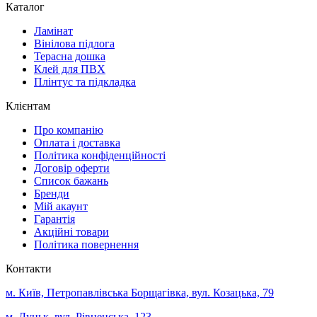
Каталог
Ламінат
Вінілова підлога
Терасна дошка
Клей для ПВХ
Плінтус та підкладка
Клієнтам
Про компанію
Оплата і доставка
Політика конфіденційності
Договір оферти
Список бажань
Бренди
Мій акаунт
Гарантія
Акційні товари
Політика повернення
Контакти
м. Київ, Петропавлівська Борщагівка, вул. Козацька, 79
м. Луцьк, вул. Рівненська, 123