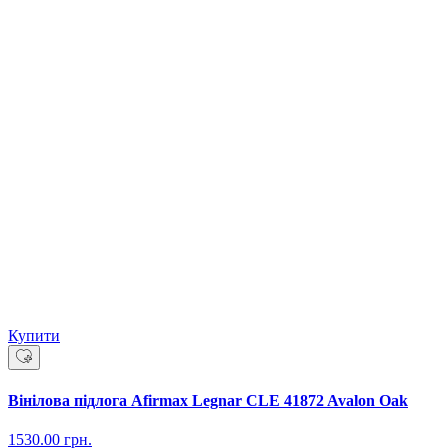
Купити
Вінілова підлога Afirmax Legnar CLE 41872 Avalon Oak
1530.00
грн.