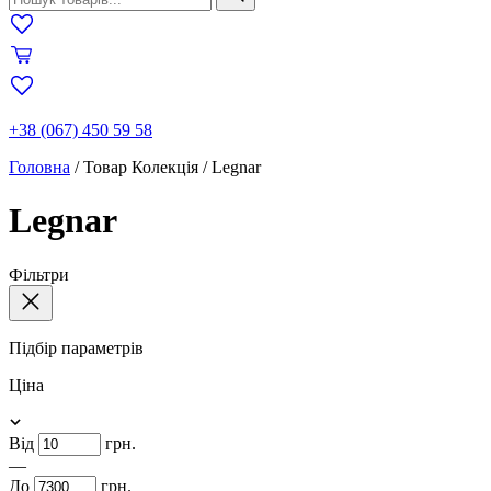
+38 (067) 450 59 58
Головна
/
Товар Колекція
/
Legnar
Legnar
Фільтри
Підбір параметрів
Ціна
Від
грн.
—
До
грн.