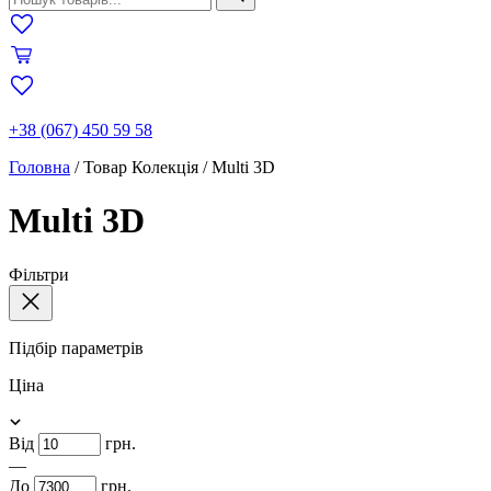
+38 (067) 450 59 58
Головна
/
Товар Колекція
/
Multi 3D
Multi 3D
Фільтри
Підбір параметрів
Ціна
Від
грн.
—
До
грн.