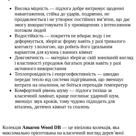
Висока міцність — підлога добре витримує щоденні
навантаження, стійка до ударів, подряпин, не
продавлюється і не утворює постійних вм’ятин, що дає
змогу використовувати її у приміщеннях з інтенсивним
потоком людей
Водостійкість — покриття не вбирає воду і не
деформується, зберігає форму навіть у разі тривалого
контакту з вологою, що робить його ідеальним
варіантом для кухонь і ванних кімнат
Довговічність — матеріал зберігає свій зовнішній вигляд
і властивості упродовж багатьох років навіть у разі
активного використання
Теплопровідність і енергоефективність — швидко
передає тепло від системи підігрівання, що зменшує
витрати на опалення, не боїться перепадів температур
Комфортний рівень шуму — підлога тихіша за
класичний ламінат, краще поглинає ударний шум,
зменшує звук кроків, тому чудово підходить для
віталень, дитячих кімнат та спалень
Колекція
Amaron Wood DB
— це вінілова колекція, яка
максимально орієнтована на класичний вигляд дерев’яної