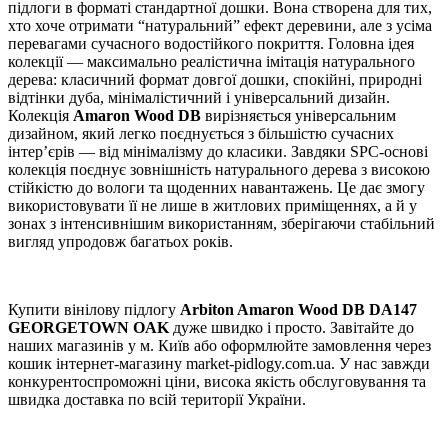
підлоги в форматі стандартної дошки. Вона створена для тих,
хто хоче отримати “натуральний” ефект деревини, але з усіма
перевагами сучасного водостійкого покриття. Головна ідея
колекції — максимально реалістична імітація натурального
дерева: класичний формат довгої дошки, спокійні, природні
відтінки дуба, мінімалістичний і універсальний дизайн.
Колекція
Amaron Wood DB
вирізняється універсальним
дизайном, який легко поєднується з більшістю сучасних
інтер’єрів — від мінімалізму до класики. Завдяки SPC-основі
колекція поєднує зовнішність натурального дерева з високою
стійкістю до вологи та щоденних навантажень. Це дає змогу
використовувати її не лише в житлових приміщеннях, а й у
зонах з інтенсивнішим використанням, зберігаючи стабільний
вигляд упродовж багатьох років.
Купити вінілову підлогу
Arbiton Amaron Wood DB DA147
GEORGETOWN OAK
дуже швидко і просто. Завітайте до
наших магазинів у м. Київ або оформлюйте замовлення через
кошик інтернет-магазину market-pidlogy.com.ua. У нас завжди
конкурентоспроможні ціни, висока якість обслуговування та
швидка доставка по всій території України.