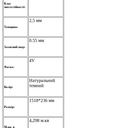
Клас
зносостійкості:
2,5 мм
Товщина:
0.55 мм
Захисний шар:
4V
Фаска:
Натуральний
темний
Колір:
1518*236 мм
Розмір:
4,298 м.кв
М.кв. в