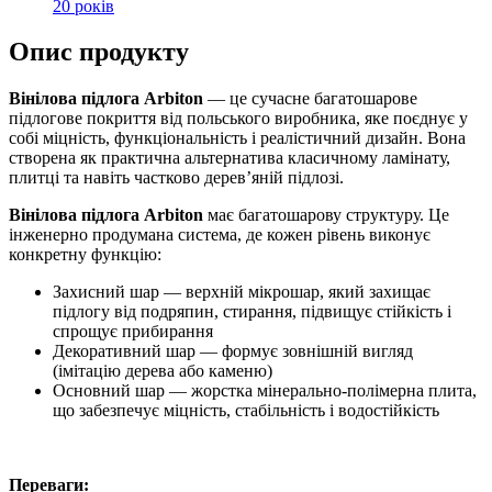
20 років
Опис продукту
Вінілова підлога Arbiton
— це сучасне багатошарове
підлогове покриття від польського виробника, яке поєднує у
собі міцність, функціональність і реалістичний дизайн. Вона
створена як практична альтернатива класичному ламінату,
плитці та навіть частково дерев’яній підлозі.
Вінілова підлога Arbiton
має багатошарову структуру. Це
інженерно продумана система, де кожен рівень виконує
конкретну функцію:
Захисний шар — верхній мікрошар, який захищає
підлогу від подряпин, стирання, підвищує стійкість і
спрощує прибирання
Декоративний шар — формує зовнішній вигляд
(імітацію дерева або каменю)
Основний шар — жорстка мінерально-полімерна плита,
що забезпечує міцність, стабільність і водостійкість
Переваги: