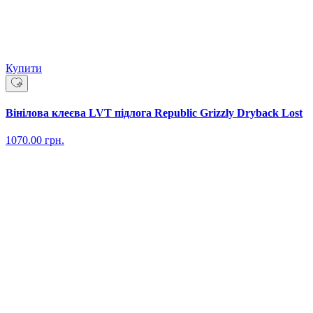
Купити
Вінілова клеєва LVT підлога Republic Grizzly Dryback Lost
1070.00
грн.