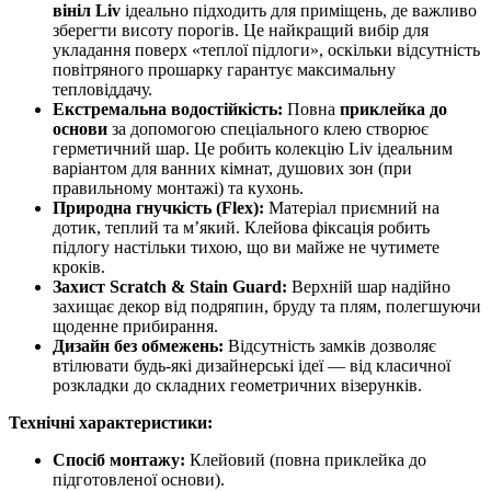
вініл Liv
ідеально підходить для приміщень, де важливо
зберегти висоту порогів. Це найкращий вибір для
укладання поверх «теплої підлоги», оскільки відсутність
повітряного прошарку гарантує максимальну
тепловіддачу.
Екстремальна водостійкість:
Повна
приклейка до
основи
за допомогою спеціального клею створює
герметичний шар. Це робить колекцію Liv ідеальним
варіантом для ванних кімнат, душових зон (при
правильному монтажі) та кухонь.
Природна гнучкість (Flex):
Матеріал приємний на
дотик, теплий та м’який. Клейова фіксація робить
підлогу настільки тихою, що ви майже не чутимете
кроків.
Захист Scratch & Stain Guard:
Верхній шар надійно
захищає декор від подряпин, бруду та плям, полегшуючи
щоденне прибирання.
Дизайн без обмежень:
Відсутність замків дозволяє
втілювати будь-які дизайнерські ідеї — від класичної
розкладки до складних геометричних візерунків.
Технічні характеристики:
Спосіб монтажу:
Клейовий (повна приклейка до
підготовленої основи).