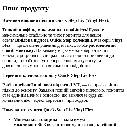
Опис продукту
Клейова вінілова підлога Quick-Step Liv (Vinyl Flex):
Тонкий профіль, максимальна надійність
Шукаєте
максимально стабільне та тихе покриття для вашої
оселі?
Вінілова підлога Quick-Step колекції Liv
із серії
Vinyl
Flex
— це ідеальне рішення для тих, хто обирає
клейовий
спосіб монтажу
. На відміну від замкових варіантів, ця
колекція розроблена спеціально для повної приклейки до
основи, що забезпечує неперевершену акустику та
довговічність у зонах з високою прохідністю.
Переваги клейового вінілу Quick-Step Liv Flex
Вибір
клейової вінілової підлоги
(LVT) — це професійний
підхід до ремонту. Завдяки повній адгезії з підлогою, покриття
стає єдиним цілим з основою, що виключає будь-які
коливання або «ефект барабана» при ходьбі.
Чому варто купити Quick-Step Liv Vinyl Flex:
Мінімальна товщина — максимум
можливостей:
Завдяки тонкому профілю,
клейовий