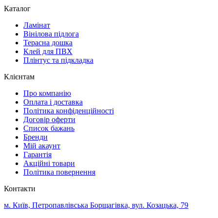
Каталог
Ламінат
Вінілова підлога
Терасна дошка
Клей для ПВХ
Плінтус та підкладка
Клієнтам
Про компанію
Оплата і доставка
Політика конфіденційності
Договір оферти
Список бажань
Бренди
Мій акаунт
Гарантія
Акційні товари
Політика повернення
Контакти
м. Київ, Петропавлівська Борщагівка, вул. Козацька, 79