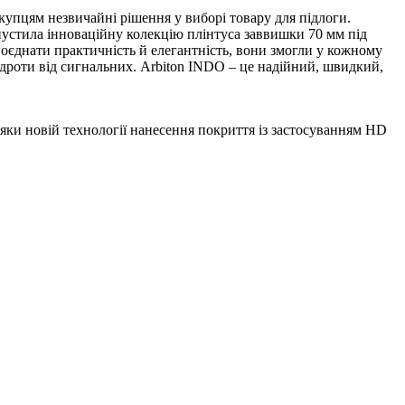
купцям незвичайні рішення у виборі товару для підлоги.
пустила інноваційну колекцію плінтуса заввишки 70 мм під
поєднати практичність й елегантність, вони змогли у кожному
і дроти від сигнальних. Arbiton INDO – це надійний, швидкий,
дяки новій технології нанесення покриття із застосуванням HD