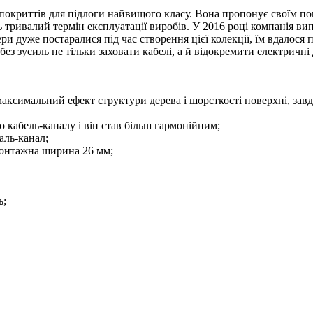
покриттів для підлоги найвищого класу. Вона пропонує своїм по
 тривалий термін експлуатації виробів. У 2016 році компанія ви
 дуже постаралися під час створення цієї колекції, їм вдалося 
без зусиль не тільки заховати кабелі, а й відокремити електричн
максимальний ефект структури дерева і шорсткості поверхні, зав
 кабель-каналу і він став більш гармонійним;
баль-канал;
монтажна ширина 26 мм;
ь;