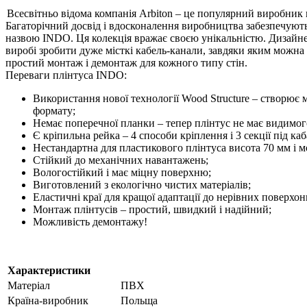
Всесвітньо відома компанія Arbiton – це популярний виробник 
Багаторічний досвід і вдосконалення виробництва забезпечують
назвою INDO. Ця колекція вражає своєю унікальністю. Дизайнери
виробі зробити дуже місткі кабель-канали, завдяки яким можна 
простий монтаж і демонтаж для кожного типу стін.
Переваги плінтуса INDO:
Використання нової технології Wood Structure – створює 
формату;
Немає поперечної планки – тепер плінтус не має видимого
Є кріпильна рейка – 4 способи кріплення і 3 секції під ка
Нестандартна для пластикового плінтуса висота 70 мм і 
Стійкий до механічних навантажень;
Вологостійкий і має міцну поверхню;
Виготовлений з екологічно чистих матеріалів;
Еластичні краї для кращої адаптації до нерівних поверхон
Монтаж плінтусів – простий, швидкий і надійний;
Можливість демонтажу!
Характеристики
Матеріал
ПВХ
Країна-виробник
Польща