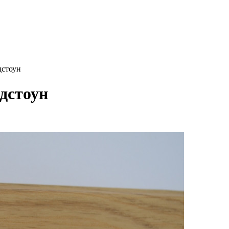
дстоун
дстоун